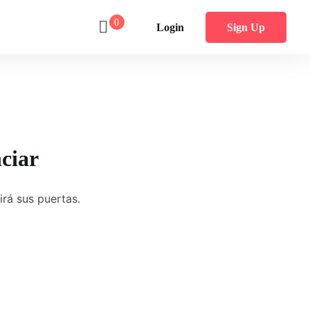
0
Login
Sign Up
ciar
irá sus puertas.