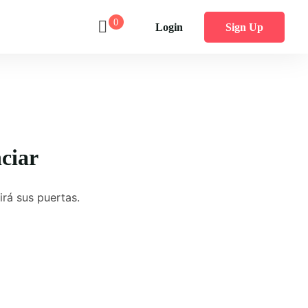
0
Login
Sign Up
ciar
irá sus puertas.